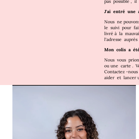
pas
possible
,
i
J'ai
entré
une
Nous
ne pouvon
le
suivi
pour
fa
livré
à
la
mauva
l'adresse
auprè
Mon
colis
a
ét
Nous
vous
prio
ou
une
carte
.
V
Contactez
-nou
aider
et
lancer