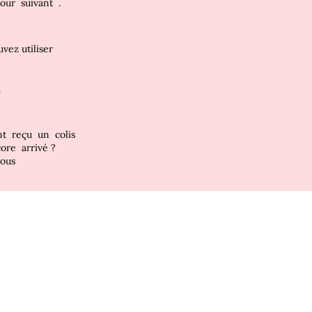
jour
suivant
.
vez utiliser
.
nt
reçu
un
colis
core
arrivé
?
vous