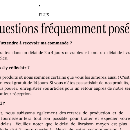
PLUS
uestions fréquemment posé
'attendre à recevoir ma commande ?
traités
dans un délai de 2
à 4
jours ouvrables
et
ont
un
délai de li
bles.
s d'y réfléchir
?
 produits et nous sommes certains que vous les aimerez aussi ! C'es
 essai gratuit de 14 jours. Si vous n'êtes pas satisfait de nos produits
us pouvez
enregistrer vos articles pour un retour auprès de notre ser
nt leur réception.
d ?
nt,
nous
subissons
également
des retards
de
production
et
de
e
fournisseur
fera
tout
son
possible
pour
traiter
et
expédier
votr
s
délais
.
Veuillez
noter
que
le
délai
de
livraison
moyen
est
plus
itude
(5
à
7
jours
ouvrés
)
.
Merci
de
votre
compréhension
!