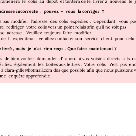
l
ramènera
le
colis
au
dépôt
et tentera de
le
livrer
à
nouveau
le
adresse
incorrecte
,
pouvez
-
vous
la
corriger
?
s pas
modifier
l'adresse
des
colis
expédiés
.
Cependant,
vous
pou
ire
rediriger
votre colis vers un point relais afin qu'il ne soit pas
ise
adresse
.
Veuillez
toujours
faire
modifier
s
de
l'
expéditeur
;
veuillez contacter
son
service
client
pour
cela
é livré
, mais
je
n'ai
rien
reçu
. Que faire
maintenant
?
ns
de bien vouloir
demander
d'
abord à
vos
voisins
directs
s'ils
o
érifiez
également
les
boîtes aux lettres
.
Votre
colis
n'est
pas
en
s
à clara-gille@hotmail.com dès que possible afin que nous puissions 
 une
enquête approfondie
.