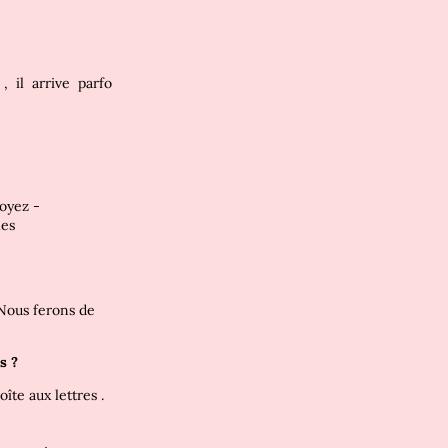
t
,
il
arrive
parfo
oyez
-
les
 Nous ferons de
is
?
oîte aux lettres
.