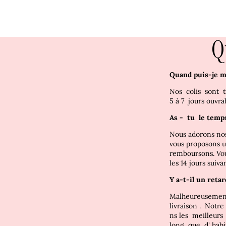
Q
Quand puis-je m
Nos
colis
sont
5
à 7
jours ouvra
As -
tu
le temp
Nous adorons nos
vous proposons un
remboursons. Vo
les 14 jours suiva
Y a-t-il un retar
Malheureuseme
livraison
.
Notr
ns les
meilleur
long
que
d'
hab