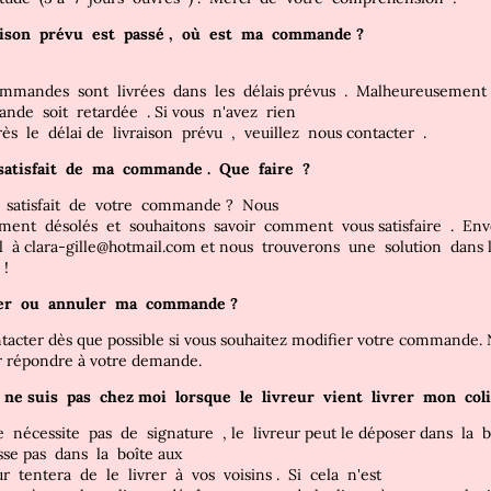
raison
prévu
est
passé
,
où
est
ma
commande
?
ommandes
sont
livrées
dans
les
délais
prévus
.
Malheureusemen
ande
soit
retardée
.
Si vous
n'avez
rien
rès
le
délai
de
livraison
prévu
,
veuillez nous
contacter
.
satisfait
de
ma
commande
.
Que
faire
?
s
satisfait
de
votre
commande
?
Nous
ement
désolés
et
souhaitons
savoir
comment
vous satisfaire
.
Env
il
à
clara-gille@hotmail.com
et nous
trouverons
une
solution
dans 
!
ier
ou
annuler
ma
commande
?
ntacter dès que possible si vous souhaitez modifier votre commande.
r répondre à votre demande.
e ne
suis
pas
chez moi
lorsque
le
livreur
vient
livrer
mon
col
e
nécessite
pas
de
signature
, le
livreur peut le déposer
dans
la
b
sse pas
dans
la
boîte aux
eur
tentera
de
le
livrer
à
vos
voisins
.
Si
cela
n'est