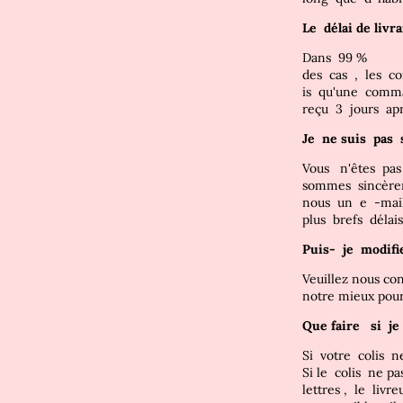
Le
délai de liv
Dans
99 %
des
cas
,
les
c
is
qu'une
comm
reçu
3
jours
ap
Je
ne
suis
pas
Vous
n'êtes
pa
sommes
sincèr
nous
un
e
-ma
plus
brefs
délais
Puis-
je
modif
Veuillez nous co
notre mieux pou
Que faire
si
j
Si
votre
colis
n
Si le
colis
ne pa
lettres
,
le
livr